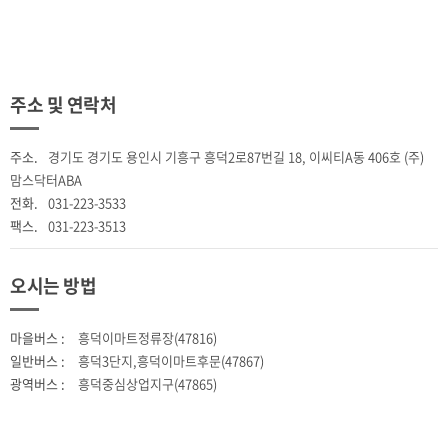
주소 및 연락처
주소.
경기도 경기도 용인시 기흥구 흥덕2로87번길 18, 이씨티A동 406호 (주)
맘스닥터ABA
전화.
031-223-3533
팩스.
031-223-3513
오시는 방법
마을버스 :
흥덕이마트정류장(47816)
일반버스 :
흥덕3단지,흥덕이마트후문(47867)
광역버스 :
흥덕중심상업지구(47865)